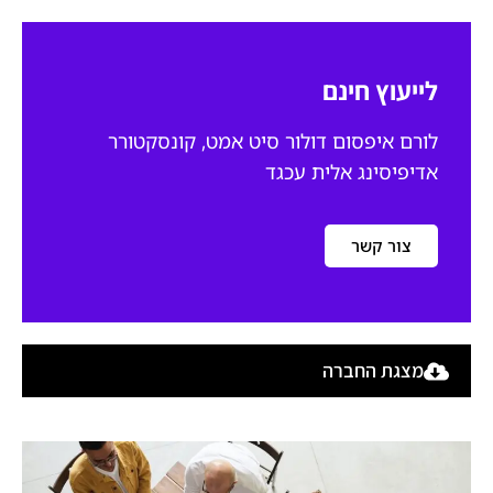
לייעוץ חינם
לורם איפסום דולור סיט אמט, קונסקטורר
אדיפיסינג אלית עכגד
צור קשר
מצגת החברה