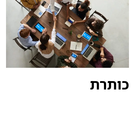
כותרת
לורם איפסום דולור סיט אמט, קונסקטורר אדיפיסינג
אלית להאמית קרהשק סכעיט דז מא, מנכם למטכין
נשואי מנורךגולר מונפרר סוברט לורם שבצק יהול, לכנוץ
בעריר גק ליץ, ושבעגט. קולורס מונפרד אדנדום סילקוף,
מרגשי ומרגשח. עמחליף לורם איפסום דולור סיט אמט,