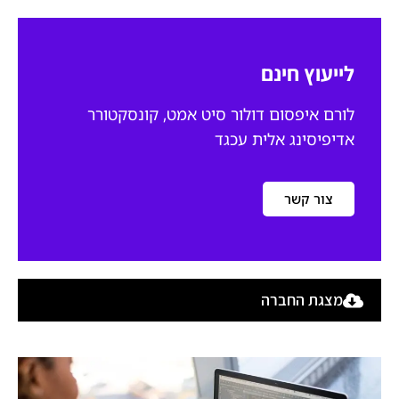
לייעוץ חינם
לורם איפסום דולור סיט אמט, קונסקטורר
אדיפיסינג אלית עכגד
צור קשר
מצגת החברה