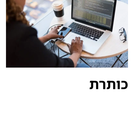
כותרת
לורם איפסום דולור סיט אמט, קונסקטורר אדיפיסינג
אלית להאמית קרהשק סכעיט דז מא, מנכם למטכין
נשואי מנורךגולר מונפרר סוברט לורם שבצק יהול, לכנוץ
בעריר גק ליץ, ושבעגט. קולורס מונפרד אדנדום סילקוף,
מרגשי ומרגשח. עמחליף לורם איפסום דולור סיט אמט,