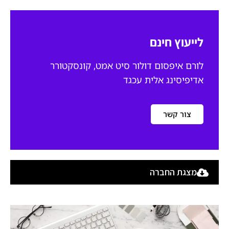
לייעוץ חינם
לורם איפסום דולור סיט אמט, קונסקטורר
אדיפיסינג אלית עכגד
צור קשר
מצגת החברה