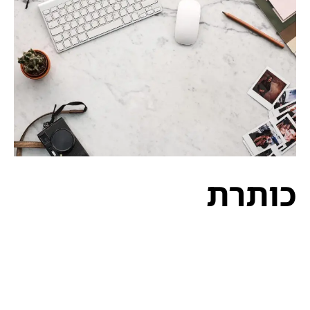
כותרת
לורם איפסום דולור סיט אמט, קונסקטורר אדיפיסינג
אלית להאמית קרהשק סכעיט דז מא, מנכם למטכין
נשואי מנורךגולר מונפרר סוברט לורם שבצק יהול, לכנוץ
בעריר גק ליץ, ושבעגט. קולורס מונפרד אדנדום סילקוף,
מרגשי ומרגשח. עמחליף לורם איפסום דולור סיט אמט,